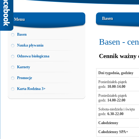
Basen
Menu
Basen
Basen - ce
Nauka pływania
Cennik ważny
Odnowa biologiczna
Karnety
Dni tygodnia, godziny
Promocje
Poniedziałek-piątek
godz.
10.00-14.00
Karta Rodzina 3+
Poniedziałek-piątek
godz.
14.00-22.00
Sobota-niedziela i święta
godz.
6.30-22.00
Całodzienny
Całodzienny SPA+