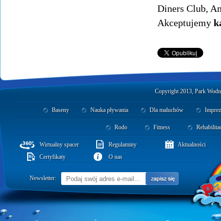
Diners Club, A
Akceptujemy
k
Copyright 2013, Park Wodny
Baseny
Nauka pływania
Dla maluchów
Imprez
Rodo
Fitness
Rehabilita
Wirtualny spacer
Regulaminy
Aktualności
Certyfikaty
O nas
Newsletter: