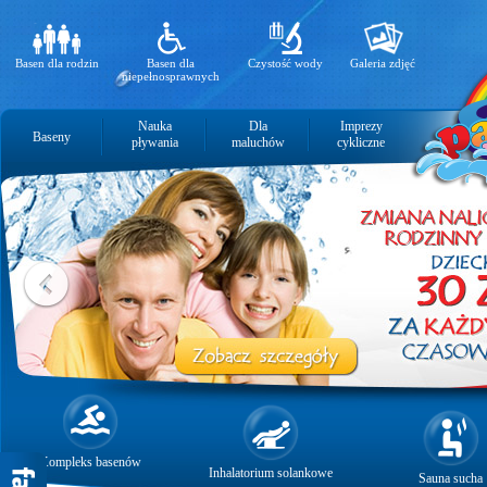
Basen dla rodzin
Basen dla
Czystość wody
Galeria zdjęć
niepełnosprawnych
Nauka
Dla
Imprezy
Baseny
pływania
maluchów
cykliczne
Kompleks basenów
Inhalatorium solankowe
Sauna sucha