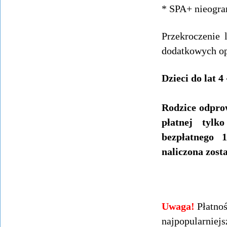
* SPA+ nieogran
Przekroczenie 
dodatkowych op
Dzieci do lat 4
Rodzice odpro
płatnej tylk
bezpłatnego 
naliczona zost
Uwaga!
Płatno
najpopularnie